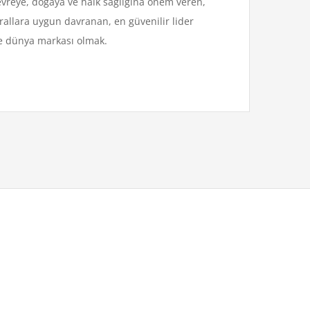
çevreye, doğaya ve halk sağlığına önem veren,
urallara uygun davranan, en güvenilir lider
de dünya markası olmak.