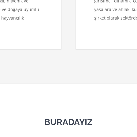
ı, hijyenik ve
girişimci, dinamik, 
ye ve doğaya uyumlu
yasalara ve ahlaki k
 hayvancılık
şirket olarak sektör
BURADAYIZ