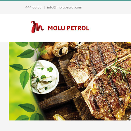
Skip
444 66 58
|
info@molupetrol.com
to
content