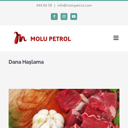
Skip
444 66 58
|
info@molupetrol.com
to
Facebook
Instagram
YouTube
content
Dana Haşlama
View
Larger
Image