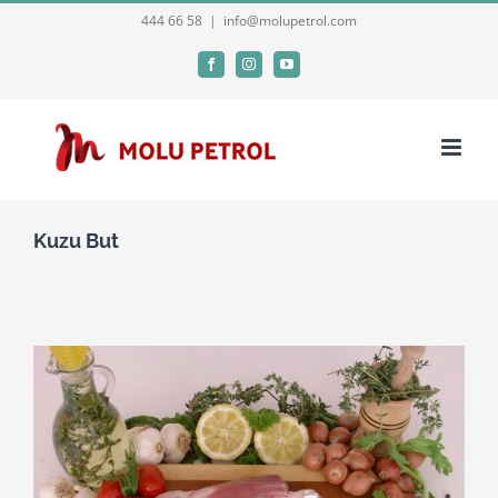
Skip
444 66 58
|
info@molupetrol.com
to
Facebook
Instagram
YouTube
content
Kuzu But
View
Larger
Image