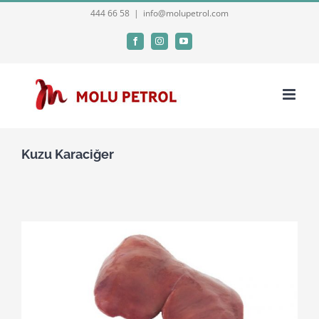
Skip
444 66 58
|
info@molupetrol.com
to
Facebook
Instagram
YouTube
content
Kuzu Karaciğer
View
Larger
Image