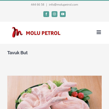
Skip
444 66 58
|
info@molupetrol.com
to
Facebook
Instagram
YouTube
content
Tavuk But
View
Larger
Image