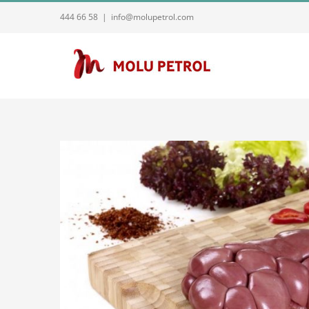
Skip
444 66 58
|
info@molupetrol.com
to
content