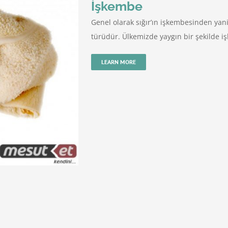
İşkembe
Genel olarak sığır’ın işkembesinden yan
türüdür. Ülkemizde yaygın bir şekilde i
LEARN MORE