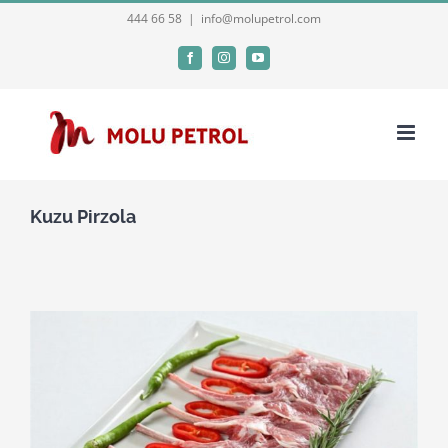
Skip
444 66 58
|
info@molupetrol.com
to
Facebook
Instagram
YouTube
content
Kuzu Pirzola
View
Larger
Image