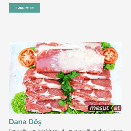
LEARN MORE
Dana Döş
Dana döş kemiksiz bir şekilde ve orta yağlı et olarak satışa